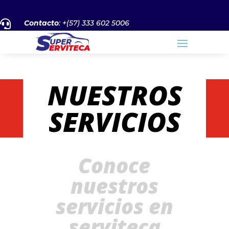

Contacto
: +(57) 333 602 5006
NUESTROS
SERVICIOS
Conoce
nuestros
servicios en
serviteca